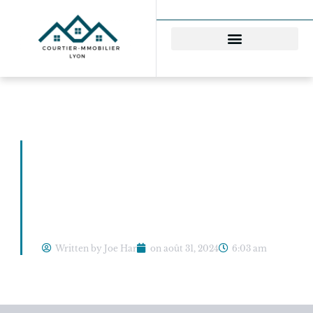
Prêts Conventionnés:
Mode d’Emploi pour
un Investissement
Immobilier Rentable
Written by Joe Har
on
août 31, 2024
6:03 am