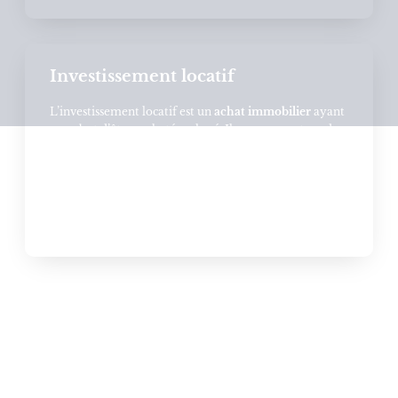
Investissement locatif
L’investissement locatif est un
achat immobilier
ayant
pour but d’être racheté ou loué. Il a pour avantage de
faire bénéficier un revenu supplémentaire tout en
constituant un patrimoine immobilier. Il peut
concerner une maison, un appartement ou un
immeuble.
Vous avez besoin de nos
services ?