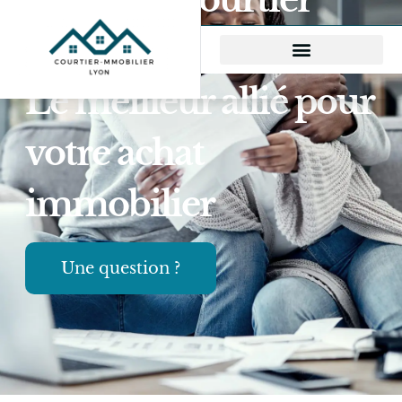
Immobilier Lyon –
Le meilleur allié pour
votre achat
immobilier
Une question ?