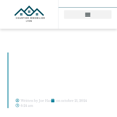
Découvrez comment
réduire votre taux
d’emprunt
immobilier avec ces
astuces inédites
Written by Joe Har
on
octobre 21, 2024
6:24 am