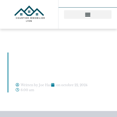
Les Avantages de Faire
Appel à un Courtier
en Immobilier
Written by Joe Har
on
octobre 22, 2024
6:00 am