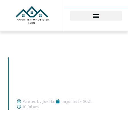
La renégociation de
crédit immobilier:
guide essentiel pour
économiser gros
Written by Joe Har
on
juillet 18, 2024
10:06 am