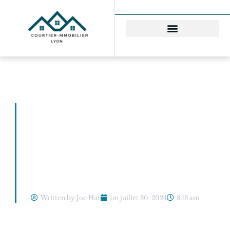
Guide Pratique pour
Réussir votre
Investissement
Immobilier à
l’Etranger
Written by Joe Har
on
juillet 30, 2024
8:13 am