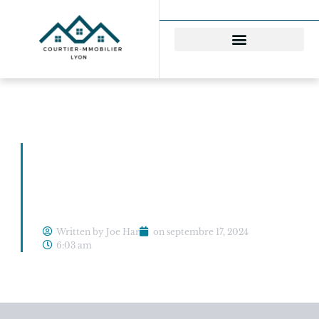
Expatriés : Quelles
options pour un prêt
immobilier réussi ?
Written by Joe Har
on
septembre 17, 2024
6:03 am