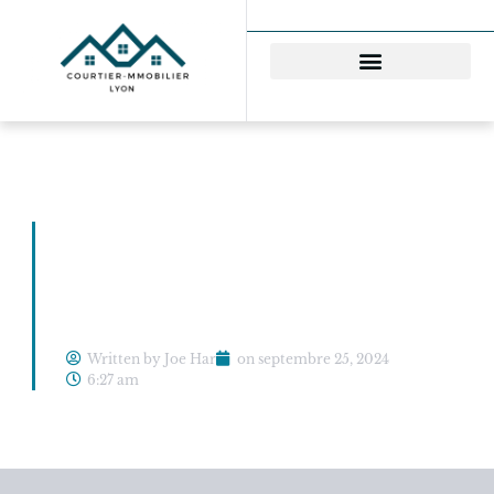
Économiser avec un
courtier : le secret bien
gardé de l’immobilier
Written by Joe Har
on
septembre 25, 2024
6:27 am