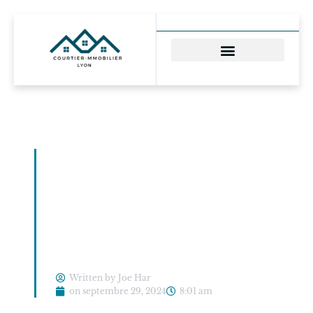
devis gratuit
courtier
immobilier: secrets
des experts pour
économiser gros
Written by Joe Har
on
septembre 29, 2024
8:01 am