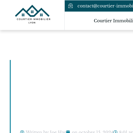
contact@courtier-immobil
Courtier Immobil
Découvrez les 
crédit immobil
réaliser votre 
propriété
Written by Joe Har
on
octobre 15, 2024
8:01 