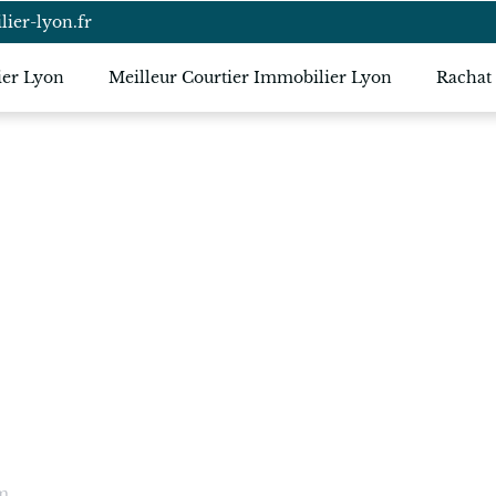
ier-lyon.fr
ier Lyon
Meilleur Courtier Immobilier Lyon
Rachat
secrets du
ier pour
rêve de
am