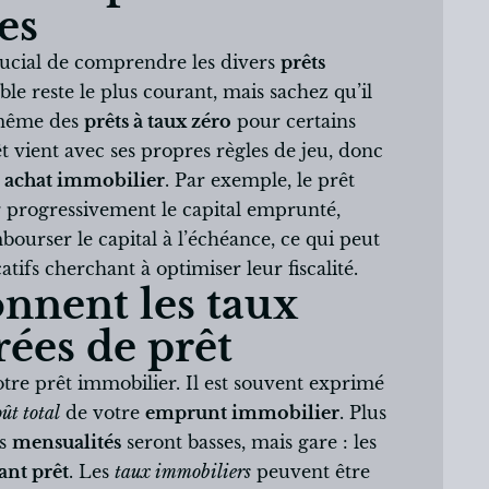
es
 crucial de comprendre les divers
prêts
ble reste le plus courant, mais sachez qu’il
 même des
prêts à taux zéro
pour certains
t vient avec ses propres règles de jeu, donc
e
achat immobilier
. Par exemple, le prêt
 progressivement le capital emprunté,
mbourser le capital à l’échéance, ce qui peut
tifs cherchant à optimiser leur fiscalité.
nent les taux
urées de prêt
tre prêt immobilier. Il est souvent exprimé
oût total
de votre
emprunt immobilier
. Plus
os
mensualités
seront basses, mais gare : les
nt prêt
. Les
taux immobiliers
peuvent être