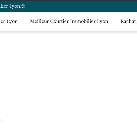
ier-lyon.fr
ier Lyon
Meilleur Courtier Immobilier Lyon
Rachat
ir un prêt
antageux
m