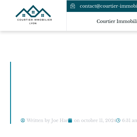
contact@courtier-immobil
Courtier Immobil
Comment obten
immobilier av
sans stress ?
Written by Joe Har
on
octobre 11, 2024
6:31 a